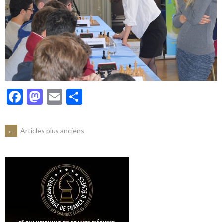
Facebook
Mastodon
Email
Partager
NAVIGATION
←
Articles plus anciens
DES
ARTICLES